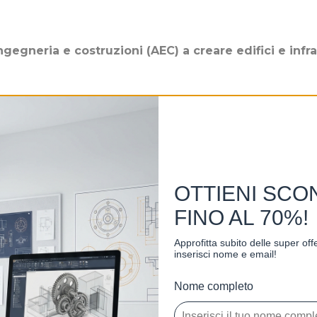
ngegneria e costruzioni (AEC) a creare edifici e infra
 precisione parametrica e facilità
revisioni istantanee di piani, prospetti, abachi e 
 strumenti specializzati e un ambiente di progetto 
OTTIENI SCO
na precisione parametrica
FINO AL 70%!
oni istantanee ogni volta in cui i progetti cambiano
sibilità di condivisione del lavoro nei cloud
Approfitta subito delle super of
inserisci nome e email!
Nome completo