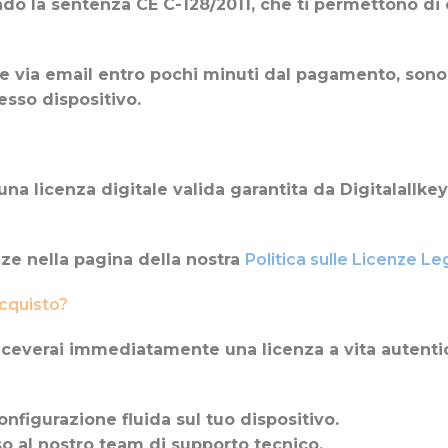
ndo la sentenza CE C-128/2011, che ti permettono di 
ia email entro pochi minuti dal pagamento, sono lic
esso dispositivo.
o una licenza digitale valida garantita da Digitalal
enze nella pagina della nostra
Politica sulle Licenze Leg
acquisto?
ceverai immediatamente una licenza a vita autentic
onfigurazione fluida sul tuo dispositivo.
so al nostro team di supporto tecnico.