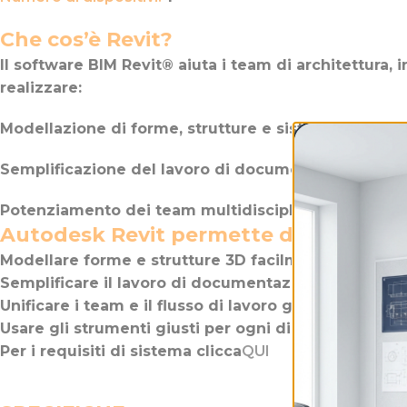
Che cos’è Revit?
Il software BIM Revit® aiuta i team di architettura, i
realizzare:
Modellazione di forme, strutture e sistemi in 3D con
Semplificazione del lavoro di documentazione, con 
Potenziamento dei team multidisciplinari con set di
Autodesk Revit permette di:
Modellare forme e strutture 3D facilmente e con u
Semplificare il lavoro di documentazione con revisi
Unificare i team e il flusso di lavoro grazie alla pos
Usare gli strumenti giusti per ogni disciplina
Per i requisiti di sistema clicca
QUI