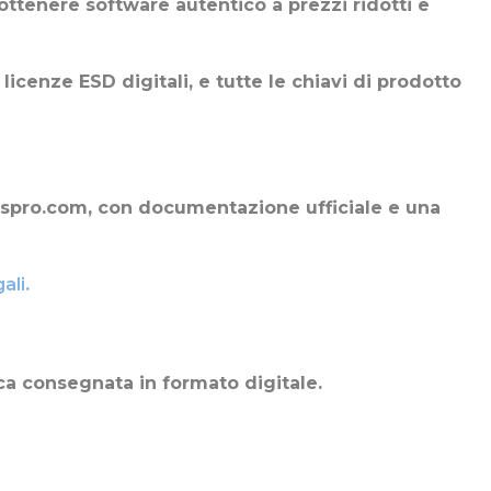
ottenere software autentico a prezzi ridotti e
enze ESD digitali, e tutte le chiavi di prodotto
lkeyspro.com, con documentazione ufficiale e una
ali
.
a consegnata in formato digitale.