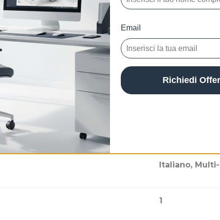
1
Email
Per Sempre
Richiedi Offe
Autodesk Revi
Windows
Italiano, Multi
1