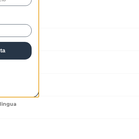
rta
t 2024
-lingua