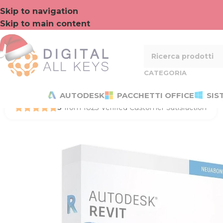
Skip to navigation
Skip to main content
CATEGORIA
AUTODESK
PACCHETTI OFFICE
SIS
5
from 1823 Verified Customer Satisfaction