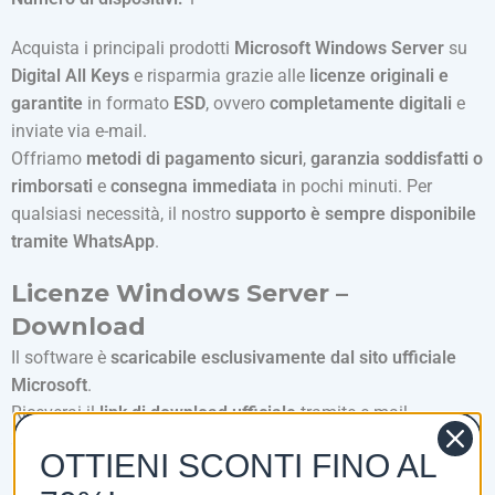
Acquista i principali prodotti
Microsoft Windows Server
su
Digital All Keys
e risparmia grazie alle
licenze originali e
garantite
in formato
ESD
, ovvero
completamente digitali
e
inviate via e-mail.
Offriamo
metodi di pagamento sicuri
,
garanzia soddisfatti o
rimborsati
e
consegna immediata
in pochi minuti. Per
qualsiasi necessità, il nostro
supporto è sempre disponibile
tramite WhatsApp
.
Licenze Windows Server –
Download
Il software è
scaricabile esclusivamente dal sito ufficiale
Microsoft
.
Riceverai il
link di download ufficiale
tramite e-mail
automatica pochi minuti dopo il completamento dell’ordine.
OTTIENI SCONTI FINO AL
Cosa ricevo una volta acquistato?