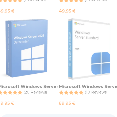
2022 Datacenter
2022 Standard
49,95
€
49,95
€
Microsoft Windows Server
Microsoft Windows Serve
2025 Datacenter
2025 Standard
(20 Reviews)
(10 Reviews)
69,95
€
89,95
€