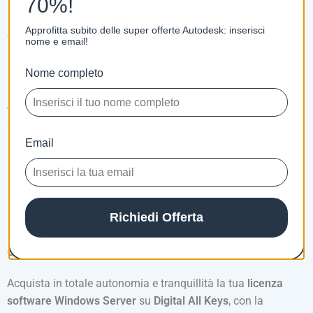
70%!
Licenza Windows Server ufficiale
, valida per il numero di
Approfitta subito delle super offerte Autodesk: inserisci
dispositivi selezionato
nome e email!
Product Key originale
e
link di download ufficiale
Istruzioni dettagliate
per il download, l’installazione e
Nome completo
l’attivazione
Assistenza clienti gratuita
da parte dei nostri tecnici
specializzati, che ti seguiranno passo dopo passo durante
l’installazione
Email
Fattura emessa
pochi minuti dopo l’acquisto
Hai paura di non riuscire a installare
la licenza?
Nessun problema!
Richiedi Offerta
Forniamo
assistenza tecnica professionale
tramite
Live
Chat disponibile 24/7
e, se necessario,
supporto remoto
.
Acquista in totale autonomia e tranquillità la tua
licenza
software Windows Server
su
Digital All Keys
, con la