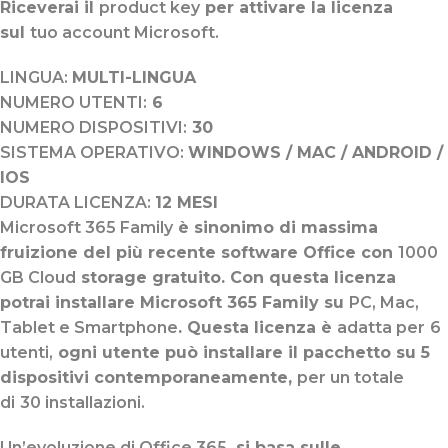
Riceverai il
product key
per attivare la licenza
sul
tuo account Microsoft.
LINGUA:
MULTI-LINGUA
NUMERO UTENTI:
6
NUMERO DISPOSITIVI:
30
SISTEMA OPERATIVO:
WINDOWS / MAC / ANDROID /
IOS
DURATA LICENZA:
12 MESI
Microsoft 365 Family
è sinonimo di massima
fruizione del più recente software Office con
1000
GB Cloud
storage gratuito. Con questa licenza
potrai installare Microsoft 365 Family su
PC, Mac,
Tablet e Smartphone
. Questa licenza è
adatta per
6
utenti,
ogni utente può installare il pacchetto su 5
dispositivi contemporaneamente,
per un totale
di
30 installazioni.
Un’evoluzione di Office 365
, si basa sulle