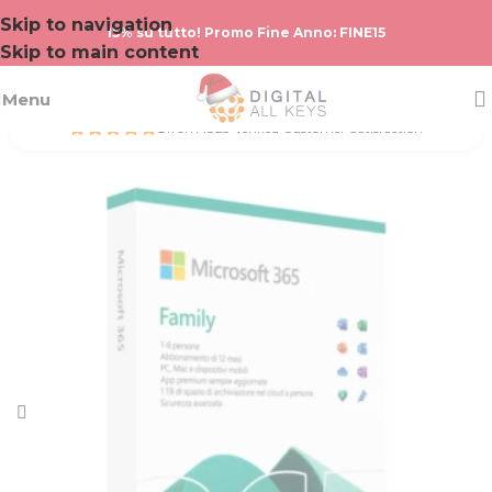
Skip to navigation
15% su tutto! Promo Fine Anno: FINE15
Skip to main content
Menu
5
from 1823 Verified Customer Satisfaction