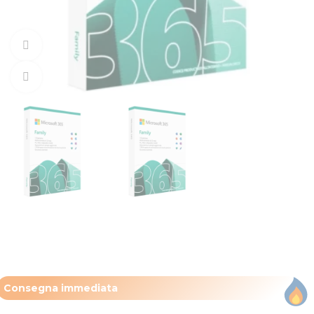
360 vista del prodotto
Clicca per ingrandire
Consegna immediata​