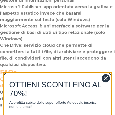
gestore di informazioni personali
Microsoft Publisher:
app orientata verso la grafica e
l’aspetto estetico invece che basarsi
maggiormente sul testo (solo Windows)
Microsoft Access:
è un’interfaccia software per la
gestione di basi di dati di tipo relazionale (solo
Windows)
One Drive
: servizio cloud che permette di
connettersi a tutti i file, di archiviare e proteggere i
file, di condividerli con altri utenti accedono da
qualsiasi dispositivo.
FAQs
Quanto tempo ci vuole per ricevere la licenza
OTTIENI SCONTI FINO AL
dopo l’acquisto?
70%!
Una volta completato con successo il pagamento,
riceverai immediatamente una licenza a vita
Approfitta subito delle super offerte Autodesk: inserisci
autentica consegnata in formato digitale.
nome e email!