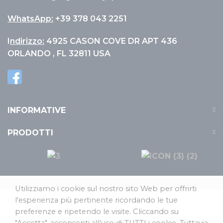
WhatsApp:
+39 378 043 2251
I
ndirizzo:
4925 CASON COVE DR APT 436
ORLANDO , FL 32811 USA
INFORMATIVE
PRODOTTI
Utilizziamo i cookie sul nostro sito Web per offrirti
l'esperienza più pertinente ricordando le tue
preferenze e ripetendo le visite. Cliccando su