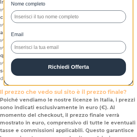
Incluso con il tuo acquisto:
Nome completo
✅ Un pacchetto di installazione verificato per una
configurazione fluida sul tuo dispositivo.
✅ Istruzioni passo-passo per l’installazione e
accesso al nostro team di supporto tecnico.
Email
✅ Una fattura digitale emessa a tuo nome.
✅ Assistenza dal nostro team dedicato per
qualsiasi richiesta.
✅ Per gli acquisti idonei, si applica la garanzia di
Richiedi Offerta
soddisfazione come descritto nella nostra
Politica
di Rimborso e Reso
.
Il prezzo che vedo sul sito è il prezzo finale?
Poiché vendiamo le nostre licenze in Italia, i prezzi
sono indicati esclusivamente in euro (€). Al
momento del checkout, il prezzo finale verrà
mostrato in euro, comprensivo di tutte le eventuali
tasse e commissioni applicabili. Questo garantisce