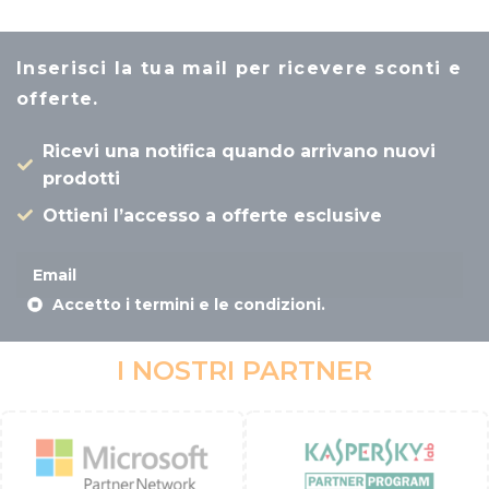
Fri Dec 12 2025 01:30:35 GMT+0000 (Coordinated Un
Microsoft 365 Family
Inserisci la tua mail per ricevere sconti e
luca verrocchio
offerte.
Rating: 5/5
Ricevi una notifica quando arrivano nuovi
SEMPRE UTILI E PROFESSIONALI
prodotti
Fri Dec 12 2025 01:29:57 GMT+0000 (Coordinated Un
Ottieni l’accesso a offerte esclusive
Microsoft 365 Family
VER-MAR SRL
Rating: 5/5
Accetto i termini e le condizioni.
Il risparmio è sempre bene accettato Ho provato ad 
Fri Dec 12 2025 01:29:00 GMT+0000 (Coordinated Un
I NOSTRI PARTNER