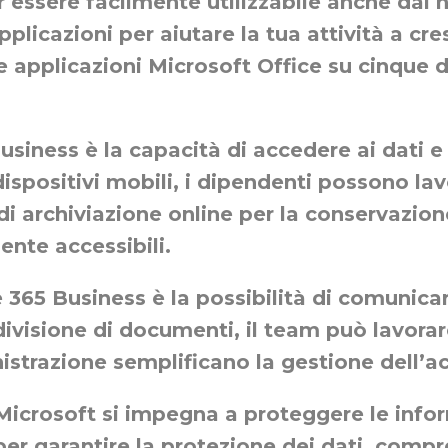
 essere facilmente utilizzabile anche dai n
licazioni per aiutare la tua attività a cres
le applicazioni Microsoft Office su cinque 
usiness è la capacità di accedere ai dati e 
 dispositivi mobili, i dipendenti possono l
 di archiviazione online per la conservazio
ente accessibili.
e 365 Business è la possibilità di comunica
divisione di documenti, il team può lavora
nistrazione semplificano la gestione dell’ac
 Microsoft si impegna a proteggere le infor
 per garantire la protezione dei dati, compr