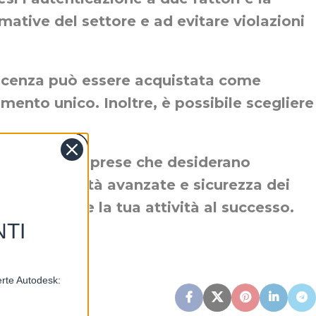
rmative del settore e ad evitare violazioni
a licenza può essere acquistata come
to unico. Inoltre, è possibile scegliere
le e medie imprese che desiderano
tà, funzionalità avanzate e sicurezza dei
am e portare la tua attività al successo.
NTI
ferte Autodesk: