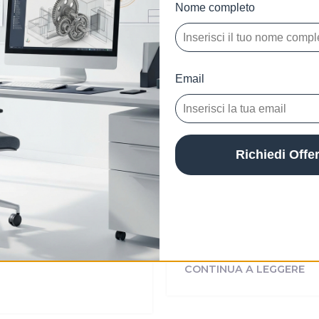
Nome completo
Microsoft Offic
Email
Digital All Keys
Richiedi Offe
Microsoft
23 Giu 2023
vate
Come trovare il
ide
Office
 dopo passo nel
Se sei un utente di Mi
rPoint 2021, sei nel
Product Key per attivar
CONTINUA A LEGGERE