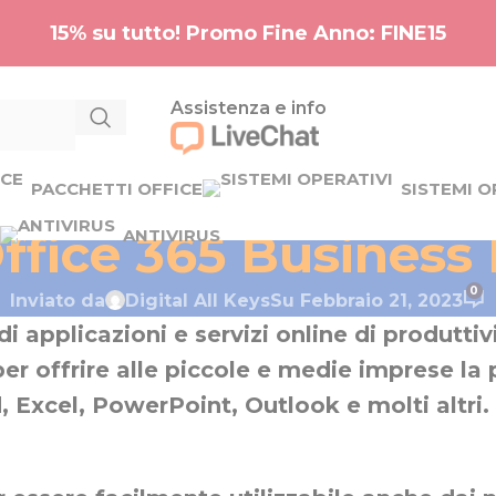
15% su tutto! Promo Fine Anno: FINE15
Assistenza e info
PACCHETTI OFFICE
SISTEMI O
MICROSOFT
ffice 365 Business
ANTIVIRUS
0
Inviato da
Digital All Keys
Su Febbraio 21, 2023
i applicazioni e servizi online di produtti
r offrire alle piccole e medie imprese la p
, Excel, PowerPoint, Outlook e molti altri. 