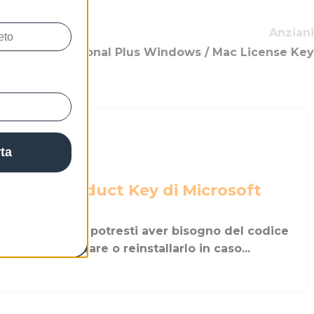
Anziani
e 2019 Professional Plus Windows / Mac License Key
rta
 codice Product Key di Microsoft
crosoft Office, potresti aver bisogno del codice
e il tuo software o reinstallarlo in caso...