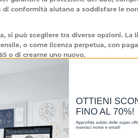
ità di conformità aiutano a soddisfare le no
za, si può scegliere tra diverse opzioni. L
le, o come licenza perpetua, con pagamen
 365 o di crearne uno nuovo.
uzione completa e conveniente per le picco
 Microsoft Office. Grazie alla sua flessibili
llente per migliorare la produttività del te
OTTIENI SCO
FINO AL 70%!
Approfitta subito delle super of
inserisci nome e email!
e Key