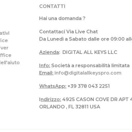
CONTATTI
Hai una domanda ?
Contattaci Via Live Chat
tivi
Da Lunedì a Sabato dalle ore 09:00 all
fice
ver
Azienda
:
DIGITAL ALL KEYS LLC
ffice
ell'aiuto
Info
:
Società a responsabilità limitat
Email:
info@digitalallkeyspro.com
WhatsApp:
+39 378 043 2251
I
ndirizzo:
4925 CASON COVE DR APT 
ORLANDO , FL 32811 USA