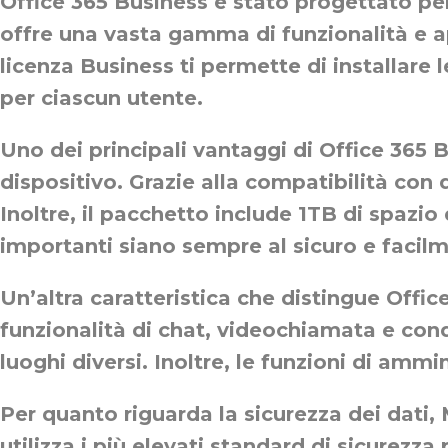
Office 365 Business è stato progettato per
offre una vasta gamma di funzionalità e app
licenza Business ti permette di installare 
per ciascun utente.
Uno dei principali vantaggi di Office 365 B
dispositivo. Grazie alla compatibilità con
Inoltre, il pacchetto include 1TB di spazio
importanti siano sempre al sicuro e facilm
Un’altra caratteristica che distingue Offic
funzionalità di chat, videochiamata e con
luoghi diversi. Inoltre, le funzioni di ammi
Per quanto riguarda la sicurezza dei dati,
utilizza i più elevati standard di sicurezza