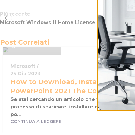
Più recente
Microsoft Windows 11 Home License Key
Digital All Keys
Post Correlati
Microsoft
25 Giu 2023
How to Download, Install and Acti
PowerPoint 2021 The Complete Gu
Se stai cercando un articolo che ti guidi passo
processo di scaricare, installare e attivare Powe
po...
CONTINUA A LEGGERE