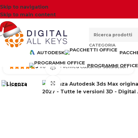
Skip to navigation
Skip to main content
CATEGORIA
AUTODESK
PACCHE
PROGRAMMI OFFICE
5
from 1823 Verified Customer Satisfaction
360 vista del prodotto
Clicca per ingrandire