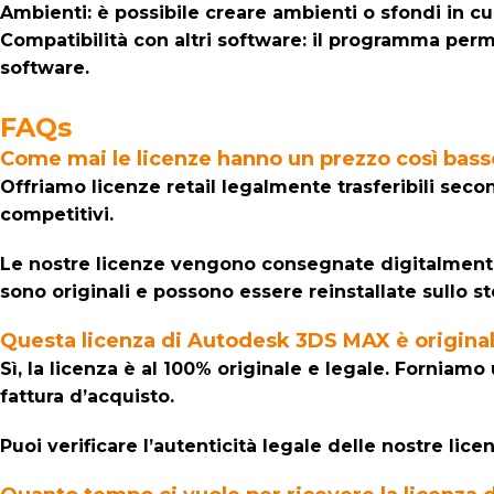
Ambienti: è possibile creare ambienti o sfondi in cui 
Compatibilità con altri software: il programma perm
software.
FAQs
Come mai le licenze hanno un prezzo così bass
Offriamo licenze retail legalmente trasferibili seco
competitivi.
Le nostre licenze vengono consegnate digitalmente v
sono originali e possono essere reinstallate sullo st
Questa licenza di Autodesk 3DS MAX
è origina
Sì, la licenza è al 100% originale e legale. Forniam
fattura d’acquisto.
Puoi verificare l’autenticità legale delle nostre lic