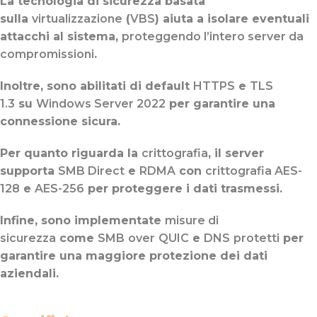
La tecnologia di sicurezza basata
sulla
virtualizzazione
(
VBS
) aiuta a isolare eventuali
attacchi al sistema,
proteggendo l’intero server da
compromissioni
.
Inoltre, sono abilitati di default
HTTPS
e
TLS
1.3
su
Windows Server 2022
per garantire una
connessione sicura.
Per quanto riguarda la
crittografia
, il server
supporta
SMB Direct
e
RDMA
con
crittografia AES-
128
e
AES-256
per proteggere i dati trasmessi.
Infine, sono implementate
misure di
sicurezza
come
SMB
over
QUIC
e
DNS
protetti
per
garantire una maggiore protezione dei dati
aziendali.