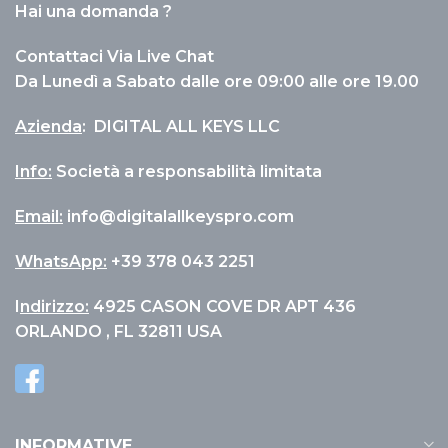
Hai una domanda ?
Microsoft Windows Server 2022 Datacenter
Nicola Dell'Apa
Contattaci Via Live Chat
Rating: 5/5
Da Lunedì a Sabato dalle ore 09:00 alle ore 19.00
Licenze funzionanti e registrabili anche sul sito, pa
Azienda
:
DIGITAL ALL KEYS LLC
Thu Jan 29 2026 00:56:18 GMT+0000 (Coordinated U
Microsoft Windows Server 2022 Datacenter
Info
:
Società a responsabilità limitata
ELETTRICA K
Rating: 5/5
Email:
info@digitalallkeyspro.com
WhatsApp:
+39 378 043 2251
Ottimo venditore
Thu Jan 29 2026 00:55:14 GMT+0000 (Coordinated U
I
ndirizzo:
4925 CASON COVE DR APT 436
ORLANDO , FL 32811 USA
INFORMATIVE