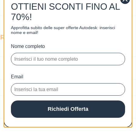
utenti/installazioni
16-Core
OTTIENI SCONTI FINO AL
70%!
Approfitta subito delle super offerte Autodesk: inserisci
nome e email!
Requisiti
Nome completo
RAM
2 GB
Processore a 64 bit da 1,4
Processore
GHz
Email
S.O. Compatibile
Windows 10, Windows 11
Lingue
Italiano, Multi-lingua
Richiedi Offerta
disponibili