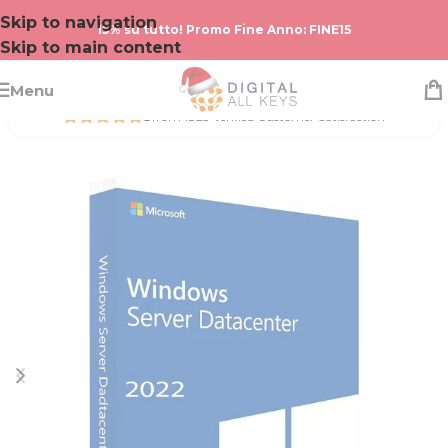
Skip to navigation
15% su tutto! Promo Fine Anno: FINE15
Skip to main content
Menu
5
from 1823 Verified Customer Satisfaction