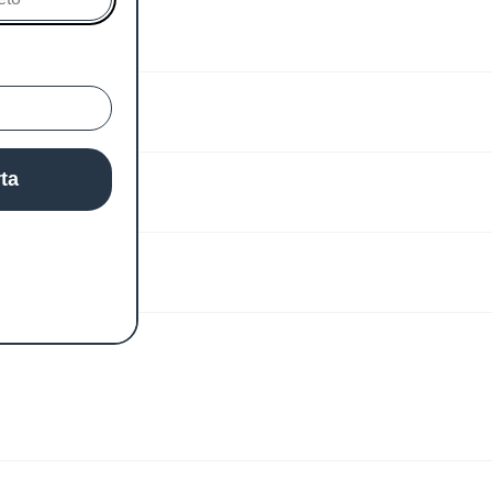
rta
 Core