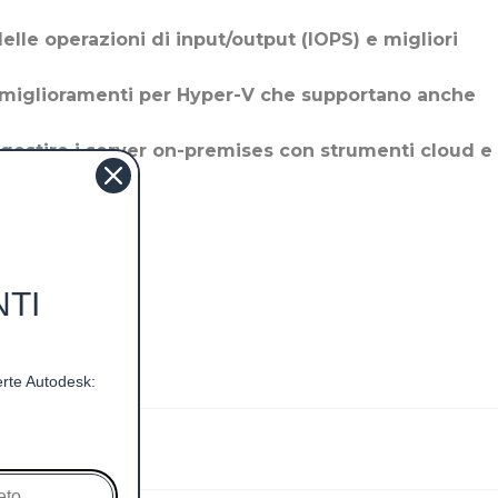
le operazioni di input/output (IOPS) e migliori
n miglioramenti per Hyper-V che supportano anche
gestire i server on-premises con strumenti cloud e
.
NTI
ferte Autodesk:
nza)