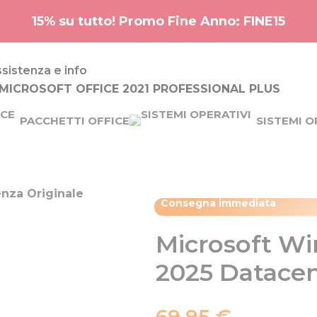
15% su tutto! Promo Fine Anno: FINE15
sistenza e info
PACCHETTI OFFICE
SISTEMI O
Consegna immediata​
Microsoft W
2025 Datace
69,95
€