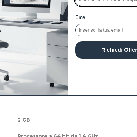
Microsoft
Email
Windows
Richiedi Offe
Italiano, Multi-lingua
Valida per 1 utente | 16
2 GB
Processore a 64 bit da 1,4 GHz