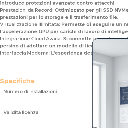
introduce protezioni avanzate contro attacchi.
Prestazioni da Record:
Ottimizzato per gli SSD NVMe 
prestazioni per lo storage e il trasferimento file.
Virtualizzazione Illimitata:
Permette di eseguire un nu
l’accelerazione GPU per carichi di lavoro di intelligen
Integrazione Cloud Avana:
Si connette in modo più st
persino di adottare un modello di licenza “pay-as-yo
Interfaccia Moderna:
L’esperienza desktop è più simi
Specifiche
Numero di installazioni
Validità licenza