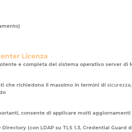
amento)
enter Licenza
potente e completa del sistema operativo server di 
nti che richiedono il massimo in termini di
sicurezza,
ido
ortanti, consente di applicare molti aggiornamenti d
e Directory (con LDAP su TLS 1.3, Credential Guard d