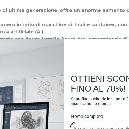
di ultima generazione, offre un enorme aumento del
mero infinito di macchine virtuali e container, co
za artificiale (AI).
retto con Azure tramite Azure Arc, consentendo di 
u-go” per la tua infrastruttura locale.
le a Windows 11, rendendo la gestione più intuitiva
OTTIENI SCO
FINO AL 70%!
1
Approfitta subito delle super of
inserisci nome e email!
Pepetua (Senza scade
Nome completo