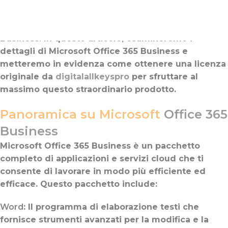
Acquistando una licenza originale dal
sito
digitalallkeyspro.com
, puoi beneficiare di tutte
le potenti funzionalità offerte da Office 365
Business. In questo articolo, esamineremo i
dettagli di Microsoft Office 365 Business e
metteremo in evidenza come ottenere una licenza
originale da
digitalallkeyspro
per sfruttare al
massimo questo straordinario prodotto.
Panoramica su Microsoft
Office 365
Business
Microsoft Office 365 Business è un pacchetto
completo di applicazioni e servizi cloud che ti
consente di lavorare in modo più efficiente ed
efficace. Questo pacchetto include:
Word
: Il programma di elaborazione testi che
fornisce strumenti avanzati per la modifica e la