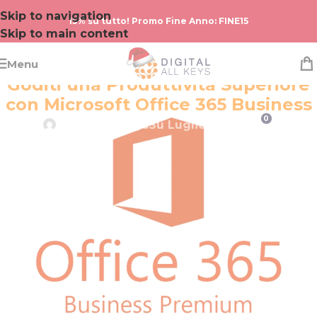
Skip to navigation
15% su tutto! Promo Fine Anno: FINE15
Skip to main content
Menu
WINDOWS
Goditi una Produttività Superiore
con Microsoft Office 365 Business
0
Digital All Keys
Su Luglio 18, 2024
Ottieni la Tua Licenza da
digitalallkeyspro.com
Nell’era digitale attuale, gli strumenti digitali sono
diventati una parte essenziale del lavoro
quotidiano per aziende e organizzazioni. Tra
questi strumenti, Microsoft Office 365 Business si
distingue come una soluzione completa e
integrata che offre una vasta gamma di
applicazioni e servizi per migliorare la produttività
e facilitare la collaborazione tra i team.